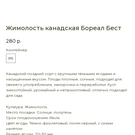
Жимолость канадская Бореал Бест
280
р.
Контейнер
P9
Канадский поздний сорт с крупными тёмными ягодами и
насыщенным вкусом. Плоды плотные, сочные, подходят для
свежего употребления, заморозки и переработки. Куст
зимостойкий, урожайный и неприхотливый, отлично подходит
для сада.
Культура: Жимолость
Место посадки: Солнце, полутень
Срок плодоношения: Июль
Цвет ягоды: Тёмно-фиолетовый, почти чёрный, с сизым
налётом
Размер ягоды: 20–30 мм