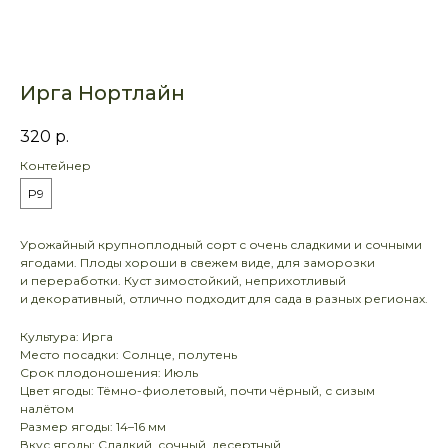
Ирга Нортлайн
320
р.
Контейнер
P9
Урожайный крупноплодный сорт с очень сладкими и сочными
ягодами. Плоды хороши в свежем виде, для заморозки
и переработки. Куст зимостойкий, неприхотливый
и декоративный, отлично подходит для сада в разных регионах.
Культура: Ирга
Место посадки: Солнце, полутень
Срок плодоношения: Июль
Цвет ягоды: Тёмно-фиолетовый, почти чёрный, с сизым
налётом
Размер ягоды: 14–16 мм
Вкус ягоды: Сладкий, сочный, десертный