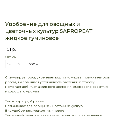
Удобрение для овощных и
цветочных культур SAPROPEAT
жидкое гуминовое
101
р.
Объем
1 л.
5 л.
500 мл.
Стимулирует рост, укрепляет корни, улучшает приживаемость
рассады и повышает устойчивость растений к стрессу.
Помогает добиться активного цветения, здорового развития
и хорошего урожая.
Тип товара: удобрение
Назначение: для овощных и цветочных культур
Вид удобрения: жидкое гуминовое
Тип воздействия:: питание, стимуляция роста, укрепление