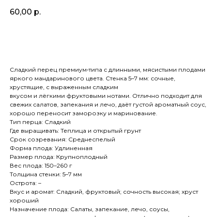
60,00
р.
В корзину
Сладкий перец премиум‑типа с длинными, мясистыми плодами
яркого мандаринового цвета. Стенка 5–7 мм: сочные,
хрустящие, с выраженным сладким
вкусом и лёгкими фруктовыми нотами. Отлично подходит для
свежих салатов, запекания и лечо, даёт густой ароматный соус,
хорошо переносит заморозку и маринование.
Тип перца: Сладкий
Где выращивать: Теплица и открытый грунт
Срок созревания: Среднеспелый
Форма плода: Удлиненная
Размер плода: Крупноплодный
Вес плода: 150–260 г
Толщина стенки: 5–7 мм
Острота: –
Вкус и аромат: Сладкий, фруктовый; сочность высокая; хруст
хороший
Назначение плода: Салаты, запекание, лечо, соусы,