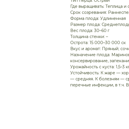
Тип перца: Острый
Где выращивать: Теплица и 
Срок созревания: Раннесп
Форма плода: Удлиненная
Размер плода: Среднеплод
Вес плода: 30–60 г
Толщина стенки: –
Острота: 15 000–30 000 ск
Вкус и аромат: Пряный; соч
Назначение плода: Маринов
консервирование, запекан
Урожайность с куста: 1,5–3 к
Устойчивость: К жаре — хо
— средняя. К болезням — 
перечные инфекции, в т.ч. 