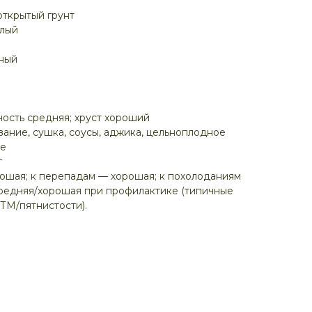
открытый грунт
елый
ный
ность средняя; хруст хороший
ание, сушка, соусы, аджика, цельноплодное
ие
г
рошая; к перепадам — хорошая; к похолоданиям
средняя/хорошая при профилактике (типичные
ВТМ/пятнистости).