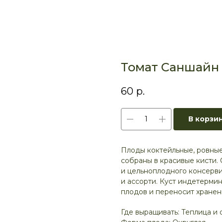
Томат Саншайн 
60
р.
В корзи
Плоды коктейльные, ровные
собраны в красивые кисти. 
и цельноплодного консерви
и ассорти. Куст индетерми
плодов и переносит хранен
Где выращивать: Теплица и 