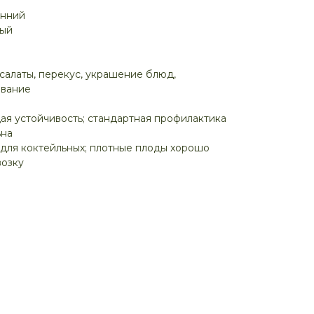
анний
ный
салаты, перекус, украшение блюд,
ование
ая устойчивость; стандартная профилактика
ьна
для коктейльных; плотные плоды хорошо
возку