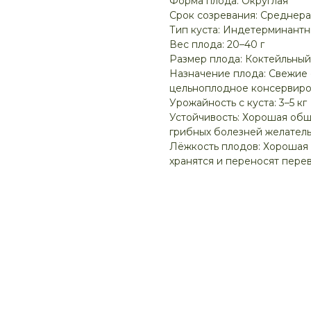
Форма плода: Округлая
Срок созревания: Среднер
Тип куста: Индетерминант
Вес плода: 20–40 г
Размер плода: Коктейльный
Назначение плода: Свежие 
цельноплодное консервир
Урожайность с куста: 3–5 кг
Устойчивость: Хорошая общ
грибных болезней желател
Лёжкость плодов: Хорошая 
хранятся и переносят пере