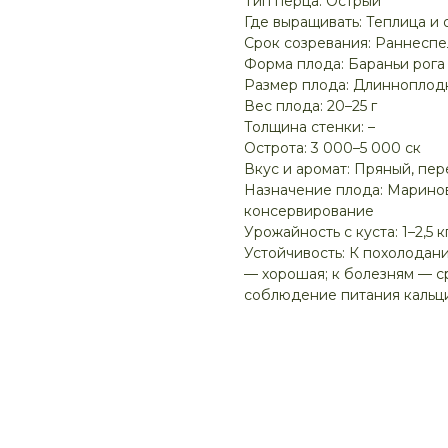
Тип перца: Острый
Где выращивать: Теплица и 
Срок созревания: Раннесп
Форма плода: Бараньи рога
Размер плода: Длинноплод
Вес плода: 20–25 г
Толщина стенки: –
Острота: 3 000–5 000 ск
Вкус и аромат: Пряный, пе
Назначение плода: Маринов
консервирование
Урожайность с куста: 1–2,5 к
Устойчивость: К похолодан
— хорошая; к болезням — с
соблюдение питания кальц