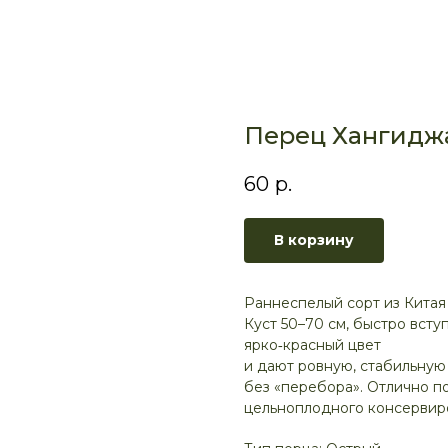
Перец Хангиджа
60
р.
В корзину
Раннеспелый сорт из Китая
Куст 50–70 см, быстро вст
ярко‑красный цвет
и дают ровную, стабильную
без «перебора». Отлично п
цельноплодного консервиро