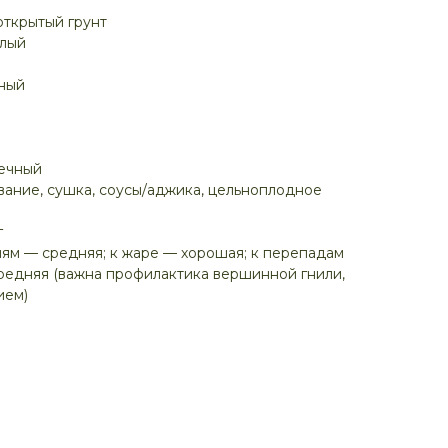
открытый грунт
елый
ный
речный
ание, сушка, соусы/аджика, цельноплодное
г
иям — средняя; к жаре — хорошая; к перепадам
редняя (важна профилактика вершинной гнили,
ием)