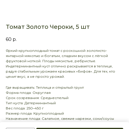
Томат Золото Чероки, 5 шт
60
р.
Яркий крупноплодный томат с роскошной золотисто-
янтарной мякотью и богатым, сладким вкусом с лёгкой
фруктовой ноткой. Плоды мясистые, ребристые.
Индетерминантный куст отлично раскрывается в теплице,
радуя стабильным урожаем красивых «бифов». Для тех, кто
ценит вкус, а не просто урожай.
Где выращивать: Теплица и открытый грунт
Форма плода: Округлая
Срок созревания: Среднеспелый
Тип куста: Детерминантный
Вес плода: 250–450 г
Размер плода: Крупноплодный
Назначение плода: Салатное, свежие нарезки, соки/соусы
Урожайность с куста: 4–7 кг
Устойчивость: Средняя; требуется профилактика фитофторы и