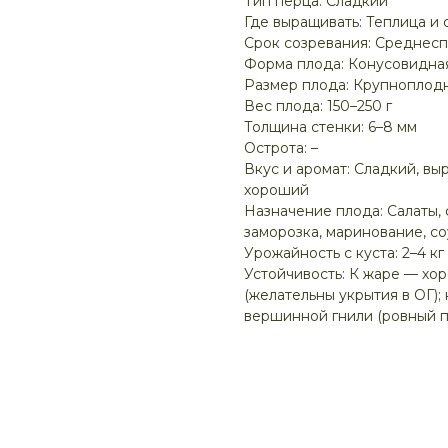
Тип перца: Сладкий
Где выращивать: Теплица и 
Срок созревания: Среднес
Форма плода: Конусовидна
Размер плода: Крупноплод
Вес плода: 150–250 г
Толщина стенки: 6–8 мм
Острота: –
Вкус и аромат: Сладкий, вы
хороший
Назначение плода: Салаты, 
заморозка, маринование, с
Урожайность с куста: 2–4 кг
Устойчивость: К жаре — хо
(желательны укрытия в ОГ);
вершинной гнили (ровный п