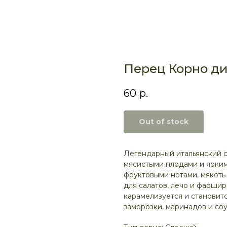
Перец Корно ди
60
р.
Out of stock
Легендарный итальянский с
мясистыми плодами и ярким
фруктовыми нотами, мякоть
для салатов, лечо и фаршир
карамелизуется и становит
заморозки, маринадов и соу