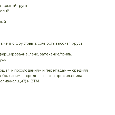
открытый грунт
пелый
я
ный
раженно фруктовый; сочность высокая; хруст
фарширование, лечо, запекание/гриль,
оусы
рошая; к похолоданиям и перепадам — средняя
 к болезням — средняя, важна профилактика
олив/кальций) и ВТМ.