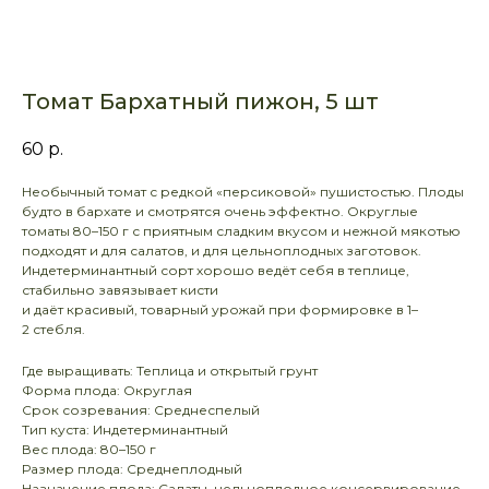
Томат Бархатный пижон, 5 шт
60
р.
Необычный томат с редкой «персиковой» пушистостью. Плоды
будто в бархате и смотрятся очень эффектно. Округлые
томаты 80–150 г с приятным сладким вкусом и нежной мякотью
подходят и для салатов, и для цельноплодных заготовок.
Индетерминантный сорт хорошо ведёт себя в теплице,
стабильно завязывает кисти
и даёт красивый, товарный урожай при формировке в 1–
2 стебля.
Где выращивать: Теплица и открытый грунт
Форма плода: Округлая
Срок созревания: Среднеспелый
Тип куста: Индетерминантный
Вес плода: 80–150 г
Размер плода: Среднеплодный
Назначение плода: Салаты, цельноплодное консервирование,