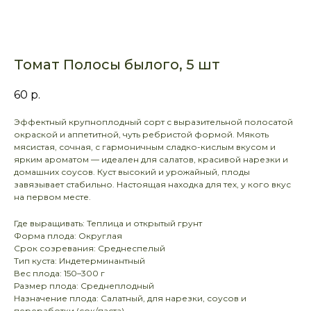
Томат Полосы былого, 5 шт
60
р.
Эффектный крупноплодный сорт с выразительной полосатой
окраской и аппетитной, чуть ребристой формой. Мякоть
мясистая, сочная, с гармоничным сладко-кислым вкусом и
ярким ароматом — идеален для салатов, красивой нарезки и
домашних соусов. Куст высокий и урожайный, плоды
завязывает стабильно. Настоящая находка для тех, у кого вкус
на первом месте.
Где выращивать: Теплица и открытый грунт
Форма плода: Округлая
Срок созревания: Среднеспелый
Тип куста: Индетерминантный
Вес плода: 150–300 г
Размер плода: Среднеплодный
Назначение плода: Салатный, для нарезки, соусов и
переработки (сок/паста)