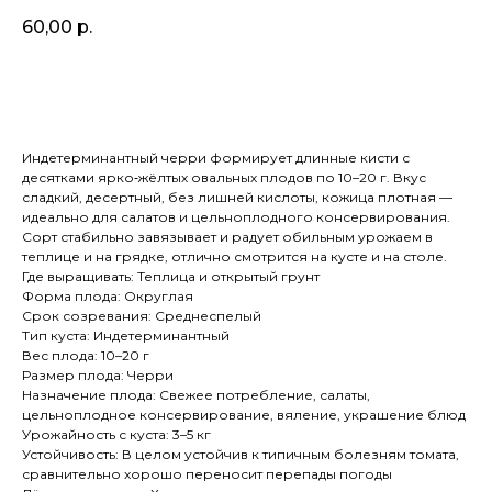
60,00
р.
В корзину
Индетерминантный черри формирует длинные кисти с
десятками ярко‑жёлтых овальных плодов по 10–20 г. Вкус
сладкий, десертный, без лишней кислоты, кожица плотная —
идеально для салатов и цельноплодного консервирования.
Сорт стабильно завязывает и радует обильным урожаем в
теплице и на грядке, отлично смотрится на кусте и на столе.
Где выращивать: Теплица и открытый грунт
Форма плода: Округлая
Срок созревания: Среднеспелый
Тип куста: Индетерминантный
Вес плода: 10–20 г
Размер плода: Черри
Назначение плода: Свежее потребление, салаты,
цельноплодное консервирование, вяление, украшение блюд
Урожайность с куста: 3–5 кг
Устойчивость: В целом устойчив к типичным болезням томата,
сравнительно хорошо переносит перепады погоды