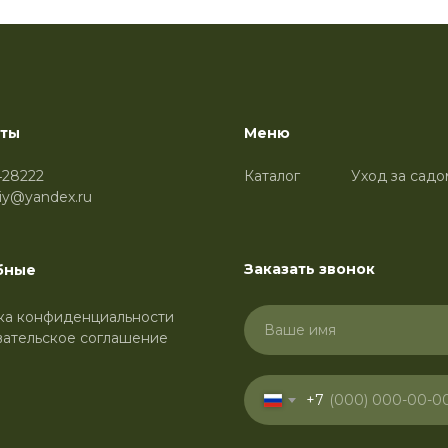
кты
Меню
428222
Каталог
Уход за садо
niy@yandex.ru
Заказать звонок
бные
ка конфиденциальности
вательское соглашение
+7