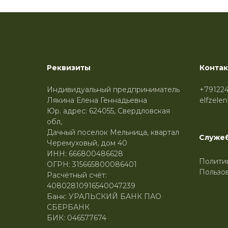
Реквизиты
Конта
Индивидуальный предприниматель
+79122
Лякина Елена Геннадьевна
elfzele
Юр. адрес: 624055, Свердловская
обл,
Дачный поселок Мельница, квартал
Служе
Черемуховый, дом 40
ИНН: 666800486628
Полити
ОГРН: 315665800086401
Пользо
Расчётный счёт:
40802810916540047239
Банк: УРАЛЬСКИЙ БАНК ПАО
СБЕРБАНК
БИК: 046577674